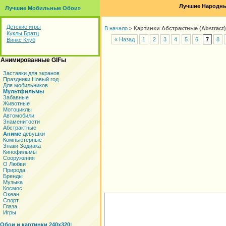
Лучшие Народны
Лучшие Мобильные Обои»
Детские игры
В начало
>
Картинки Абстрактные (Abstract)
Куклы Братц
« Назад
1
2
3
4
5
6
7
8
Винкс Клуб
Анимированные GIFы
Заставки для экранов
Праздники Новый год
Для мобильников
Мультфильмы
Забавные
Животные
Мотоциклы
Автомобили
Знаменитости
Абстрактные
Аниме
девушки
Компьютерные
Знаки Зодиака
Кинофильмы
Сооружения
О Любви
Природа
Бренды
Музыка
Космос
Океан
Спорт
Глаза
Игры
Обои и картинки 240x320: