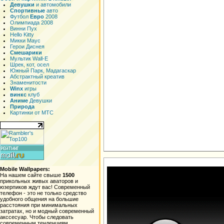
Девушки
и автомобили
Спортивные
авто
Футбол
Евро
2008
Олимпиада 2008
Винни Пух
Hello Kitty
Микки Маус
Герои Диснея
Смешарики
Мультик Wall-E
Шрек, кот, осел
Южный Парк, Мадагаскар
Абстрактный креатив
Знаменитости
Winx
игры
винкс
клуб
Аниме
Девушки
Природа
Картинки от МТС
Mobile Wallpapers:
На нашем сайте свыше
1500
прикольных живых аваторов и
юзерпиков ждут вас! Современный
телефон - это не только средство
удобного общения на большие
расстояния при минимальных
затратах, но и модный современный
акссесуар. Чтобы следовать
современным тенденциям