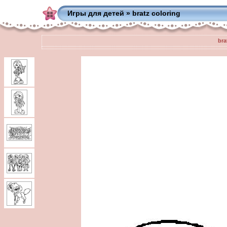
Игры для детей
»
bratz coloring
bra