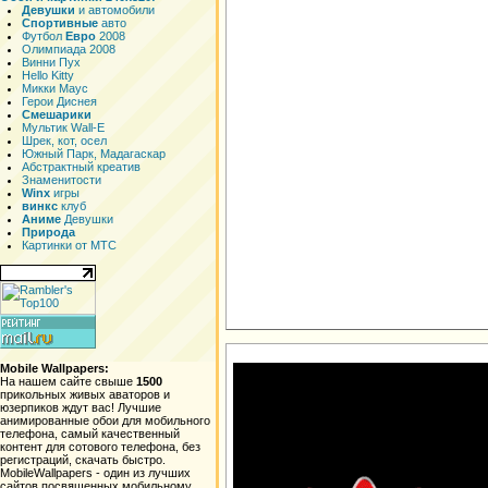
Девушки
и автомобили
Спортивные
авто
Футбол
Евро
2008
Олимпиада 2008
Винни Пух
Hello Kitty
Микки Маус
Герои Диснея
Смешарики
Мультик Wall-E
Шрек, кот, осел
Южный Парк, Мадагаскар
Абстрактный креатив
Знаменитости
Winx
игры
винкс
клуб
Аниме
Девушки
Природа
Картинки от МТС
Mobile Wallpapers:
На нашем сайте свыше
1500
прикольных живых аваторов и
юзерпиков ждут вас! Лучшие
анимированные обои для мобильного
телефона, самый качественный
контент для сотового телефона, без
регистраций, скачать быстро.
MobileWallpapers - один из лучших
сайтов посвященных мобильному