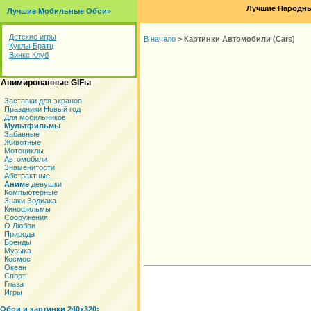
Лучшие Народны
Лучшие Мобильные Обои»
Детские игры
В начало
>
Картинки Автомобили (Cars)
Куклы Братц
Винкс Клуб
Анимированные GIFы
Заставки для экранов
Праздники Новый год
Для мобильников
Мультфильмы
Забавные
Животные
Мотоциклы
Автомобили
Знаменитости
Абстрактные
Аниме
девушки
Компьютерные
Знаки Зодиака
Кинофильмы
Сооружения
О Любви
Природа
Бренды
Музыка
Космос
Океан
Спорт
Глаза
Игры
Обои и картинки 240x320: