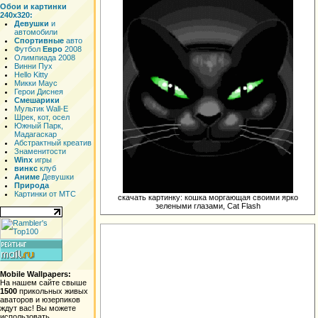
Обои и картинки
240x320:
Девушки
и
автомобили
Спортивные
авто
Футбол
Евро
2008
Олимпиада 2008
Винни Пух
Hello Kitty
Микки Маус
Герои Диснея
Смешарики
Мультик Wall-E
Шрек, кот, осел
Южный Парк,
Мадагаскар
Абстрактный креатив
Знаменитости
Winx
игры
винкс
клуб
Аниме
Девушки
Природа
Картинки от МТС
скачать картинку: кошка моргающая своими ярко
зелеными глазами, Cat Flash
Mobile Wallpapers:
На нашем сайте свыше
1500
прикольных живых
аваторов и юзерпиков
ждут вас! Вы можете
использовать