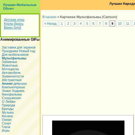
Лучшие Народн
Лучшие Мобильные
Обои»
В начало
>
Картинки Мультфильмы (Cartoon)
Детские игры
Куклы Братц
« Назад
1
2
3
4
5
6
7
8
9
10
11
Винкс Клуб
Анимированные GIFы
Заставки для экранов
Праздники Новый год
Для мобильников
Мультфильмы
Забавные
Животные
Мотоциклы
Автомобили
Знаменитости
Абстрактные
Аниме
девушки
Компьютерные
Знаки Зодиака
Кинофильмы
Сооружения
О Любви
Природа
Бренды
Музыка
Космос
Океан
Спорт
Глаза
Игры