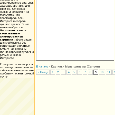
анимированные аваторы,
аватары, аватарки для
qip и icq, для своих
живых дневников и на
формумах. Мы
просмотрели весь
Интернет и собрали
лучшее для вас! У нас
можно выбрать и
бесплатно скачать
качественные
анимированные
картинки
и фотографии
для мобильника без
регистрации и платных
SMS, у нас собраны
лучше картинки публично
размещенные в
Интернете.
Если у вас есть вопросы
В начало
>
Картинки Мультфильмы (Cartoon)
по поводу размещенного
сайте контента - опишите
« Назад
1
2
3
4
5
6
7
8
9
10
11
проблему по электронной
почте.