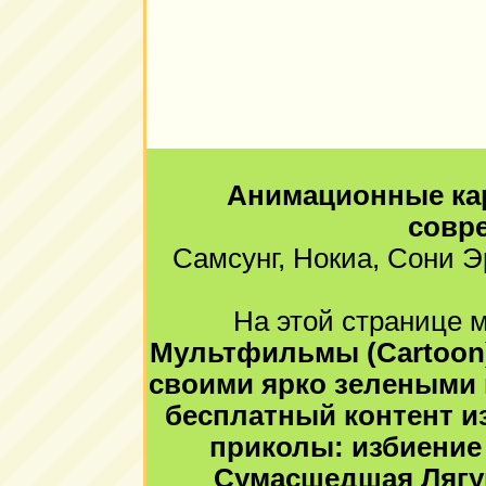
Анимационные кар
совр
Самсунг, Нокиа, Сони Э
На этой странице м
Мультфильмы (Cartoon),
своими ярко зелеными г
бесплатный контент из
приколы: избиение
Сумасшедшая Лягуш