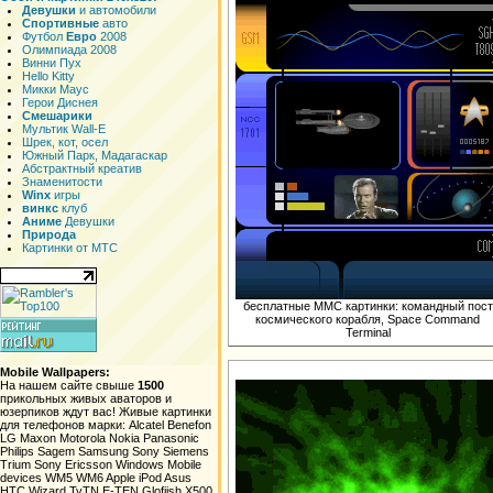
Девушки
и автомобили
Спортивные
авто
Футбол
Евро
2008
Олимпиада 2008
Винни Пух
Hello Kitty
Микки Маус
Герои Диснея
Смешарики
Мультик Wall-E
Шрек, кот, осел
Южный Парк, Мадагаскар
Абстрактный креатив
Знаменитости
Winx
игры
винкс
клуб
Аниме
Девушки
Природа
Картинки от МТС
бесплатные ММС картинки: командный пост
космического корабля, Space Command
Terminal
Mobile Wallpapers:
На нашем сайте свыше
1500
прикольных живых аваторов и
юзерпиков ждут вас! Живые картинки
для телефонов марки: Alcatel Benefon
LG Maxon Motorola Nokia Panasonic
Philips Sagem Samsung Sony Siemens
Trium Sony Ericsson Windows Mobile
devices WM5 WM6 Apple iPod Asus
HTC Wizard TyTN E-TEN Glofiish X500