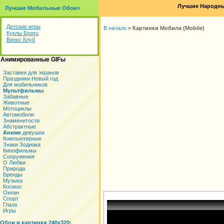
Лучшие Народны
Лучшие Мобильные Обои»
Детские игры
В начало
>
Картинки Мобила (Mobile)
Куклы Братц
Винкс Клуб
Анимированные GIFы
Заставки для экранов
Праздники Новый год
Для мобильников
Мультфильмы
Забавные
Животные
Мотоциклы
Автомобили
Знаменитости
Абстрактные
Аниме
девушки
Компьютерные
Знаки Зодиака
Кинофильмы
Сооружения
О Любви
Природа
Бренды
Музыка
Космос
Океан
Спорт
Глаза
Игры
Обои и картинки 240x320: