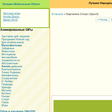
Лучшие Народны
Лучшие Мобильные Обои»
Детские игры
В начало
>
Картинки Спорт (Sport)
Куклы Братц
« Назад
Винкс Клуб
Анимированные GIFы
Заставки для экранов
Праздники Новый год
Для мобильников
Мультфильмы
Забавные
Животные
Мотоциклы
Автомобили
Знаменитости
Абстрактные
Аниме
девушки
Компьютерные
Знаки Зодиака
Кинофильмы
Сооружения
О Любви
Природа
Бренды
Музыка
Космос
Океан
Спорт
Глаза
Игры
Обои и картинки 240x320: