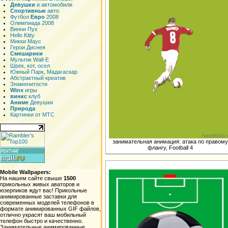
Девушки
и автомобили
Спортивные
авто
Футбол
Евро
2008
Олимпиада 2008
Винни Пух
Hello Kitty
Микки Маус
Герои Диснея
Смешарики
Мультик Wall-E
Шрек, кот, осел
Южный Парк, Мадагаскар
Абстрактный креатив
Знаменитости
Winx
игры
винкс
клуб
Аниме
Девушки
Природа
Картинки от МТС
занимательная анимация: атака по правому
флангу, Football 4
Mobile Wallpapers:
На нашем сайте свыше
1500
прикольных живых аваторов и
юзерпиков ждут вас! Прикольные
анимированные заставки для
современных моделей телефонов в
формате анимированных GIF файлов,
отлично украсят ваш мобильный
телефон быстро и качественно.
Занимательные анимированные