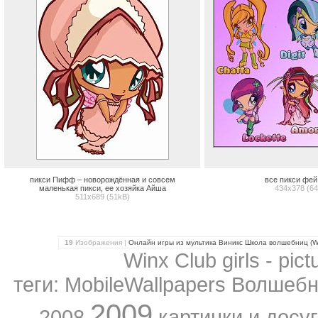
пикси Пифф – новорождённая и совсем
все пикси фей
маленькая пикси, ее хозяйка Айша
434x378 (6
511x689 (51kB)
19
Изображения |
Онлайн игры из мультика Виникс Школа волшебниц (Wi
Winx Club girls - pic
теги: MobileWallpapers Волшеб
2009
2008
картинки и досу