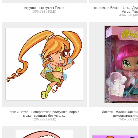
игрушечные куклы Пикси
все пикси Винкс: Чатта, Ди
500x391 (18kB)
Амур, Ть
434x378 (4
пикси Чатта - невероятная болтушка, порою
Локете - маленькая пи
может трещать без умолку
покровительни
320x299 (20kB)
345x500 (9