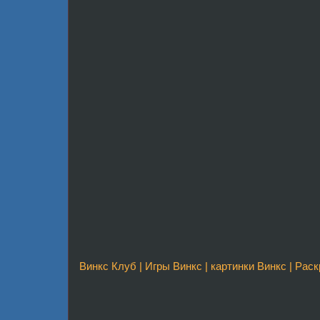
Винкс Клуб
|
Игры Винкс
|
картинки Винкс
|
Раск