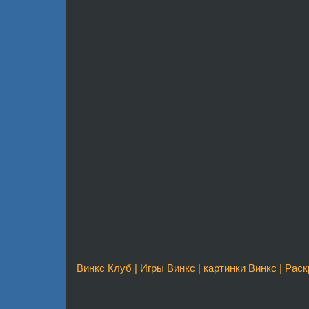
Винкс Клуб
|
Игры Винкс
|
картинки Винкс
|
Раск