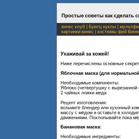
Простые советы как сделать с
винкс клуб
|
Братц куклы
|
мультфи
картинки винкс
|
костюмы фей Винк
Ухаживай за кожей!
Ниже перечислены основные секреты
Яблочная маска (для нормальной
Необходимые компоненты:
Яблоко (четвертушку с вырезанной
2 чайных ложки меда
Рецепт изготовления:
возьмите блендер или кухонный ко
массу с мёдом и оставьте в холоди
движениями. Похлопывайте пока мёд
Банановая маска:
Необходимые ингредиенты: