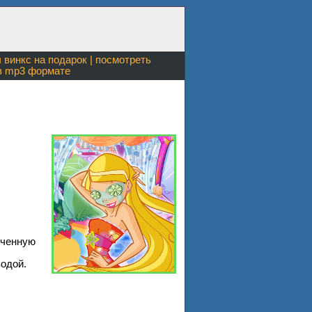
 винкс
на подарок | посмотреть
 mp3 формате
ученную
водой.