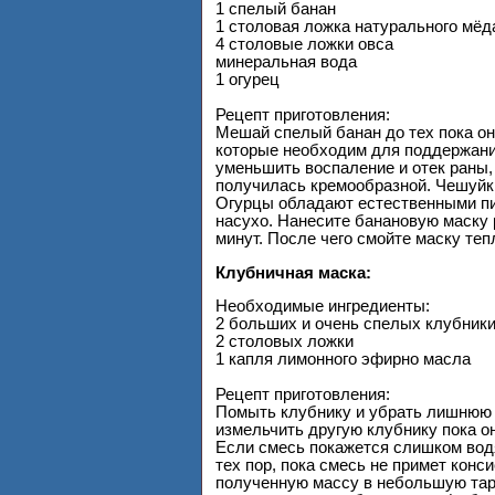
1 спелый банан
1 столовая ложка натурального мёд
4 столовые ложки овса
минеральная вода
1 огурец
Рецепт приготовления:
Мешай спелый банан до тех пока он
которые необходим для поддержани
уменьшить воспаление и отек раны,
получилась кремообразной. Чешуйки
Огурцы обладают естественными пи
насухо. Нанесите банановую маску р
минут. После чего смойте маску теп
Клубничная маска:
Необходимые ингредиенты:
2 больших и очень спелых клубник
2 столовых ложки
1 капля лимонного эфирно масла
Рецепт приготовления:
Помыть клубнику и убрать лишнюю в
измельчить другую клубнику пока он
Если смесь покажется слишком водя
тех пор, пока смесь не примет конс
полученную массу в небольшую тар