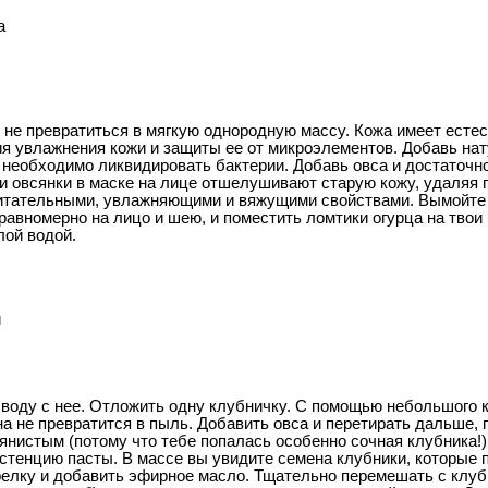
а
 не превратиться в мягкую однородную массу. Кожа имеет есте
я увлажнения кожи и защиты ее от микроэлементов. Добавь нат
 необходимо ликвидировать бактерии. Добавь овса и достаточно
 овсянки в маске на лице отшелушивают старую кожу, удаляя г
тательными, увлажняющими и вяжущими свойствами. Вымойте л
авномерно на лицо и шею, и поместить ломтики огурца на твои 
лой водой.
и
оду с нее. Отложить одну клубничку. С помощью небольшого к
а не превратится в пыль. Добавить овса и перетирать дальше, 
нистым (потому что тебе попалась особенно сочная клубника!)
истенцию пасты. В массе вы увидите семена клубники, которые 
елку и добавить эфирное масло. Тщательно перемешать с клуб