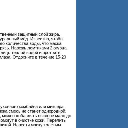
ственный защитный слой жира,
уральный мёд. Известно, чтобы
го количества воды, что маска
рязь. Нарежь ломтиками 2 огурца.
ицо теплой водой и протрите
глаза. Отдохните в течение 15-20
ухонного комбайна или миксера,
пока смесь не станет однородной.
, можно добавлять овсяное мало до
помогут в очистке кожи. Перелить
никой. Нанести маску толстым