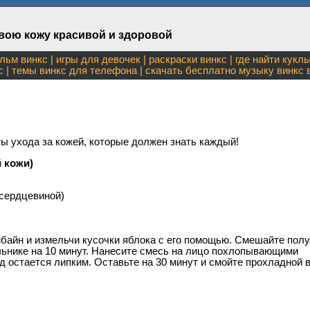
вою кожу красивой и здоровой
льм винкс
|
игры для девочек
|
раскраски винкс
| где найти
куклы
с
|
темы винкс для телефона
| скачать бесплатно
музыку винкс
в
 ухода за кожей, которые должен знать каждый!
 кожи)
 сердцевиной)
мбайн и измельчи кусочки яблока с его помощью. Смешайте пол
льнике на 10 минут. Нанесите смесь на лицо похлопывающими
 остается липким. Оставьте на 30 минут и смойте прохладной 