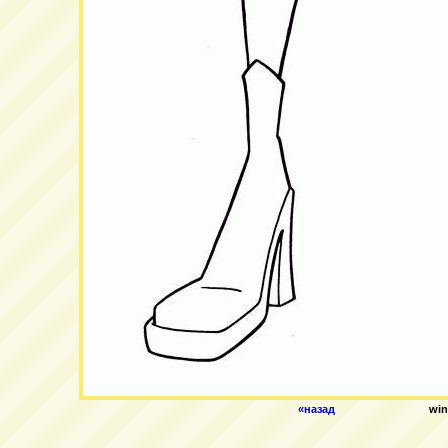
«назад
win