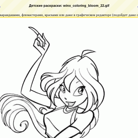
д
Детские раскраски: winx_coloring_bloom_22.gif
арандашами, фломастерами, красками или даже в графическом редакторе (подойдет даже об