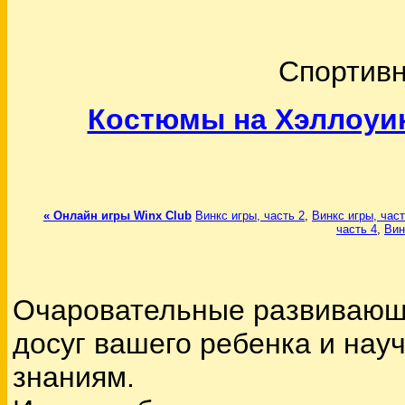
Спортивн
Костюмы на Хэллоуин
« Онлайн игры Winx Club
Винкс игры, часть 2
,
Винкс игры, част
часть 4
,
Вин
Очаровательные развивающи
досуг вашего ребенка и нау
знаниям.