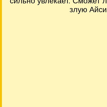
сильно увлекает. Сможет 
злую Айси