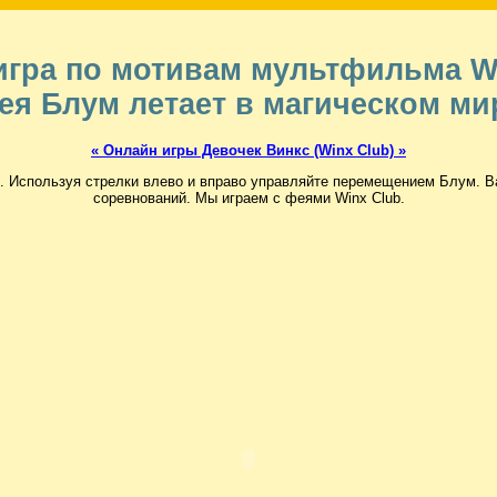
игра по мотивам мультфильма Wi
ея Блум летает в магическом ми
« Онлайн игры Девочек Винкс (Winx Club) »
. Используя стрелки влево и вправо управляйте перемещением Блум. В
соревнований. Мы играем с феями Winx Club.