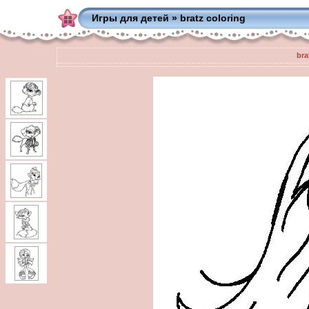
Игры для детей
»
bratz coloring
bra