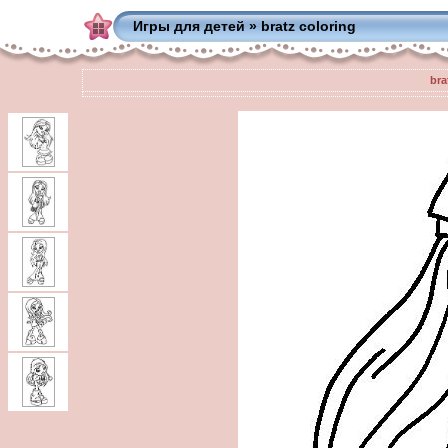
Игры для детей
»
bratz coloring
bra