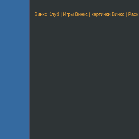
Винкс Клуб
|
Игры Винкс
|
картинки Винкс
|
Раск