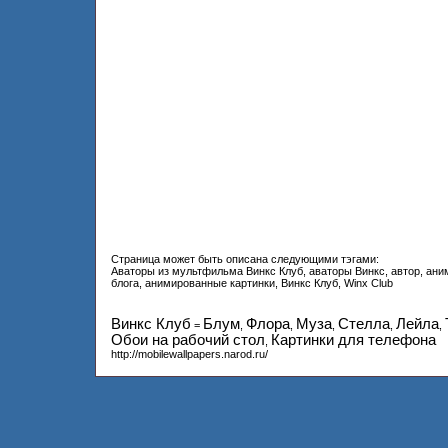
Страница может быть описана следующими тэгами:
Аваторы из мультфильма Винкс Клуб, аваторы Винкс, автор, ани
блога, анимированные картинки, Винкс Клуб, Winx Club
Винкс Клуб
Блум
Флора
Муза
Стелла
Лейла
=
,
,
,
,
,
Обои на рабочий стол
Картинки для телефона
,
http://mobilewallpapers.narod.ru/
COUNTER-->
Винкс Клуб
=
Блум
,
Флора
,
Муза
,
Стелла
,
Лейла
,
Техна
,
Пикси