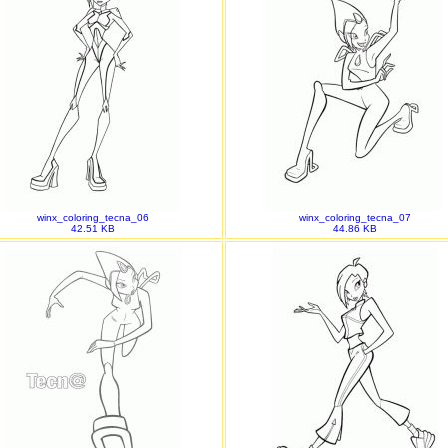
winx_coloring_tecna_06
winx_coloring_tecna_07
42.51 KB
44.86 KB