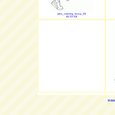
winx_coloring_tecna_09
46.53 KB
мультс