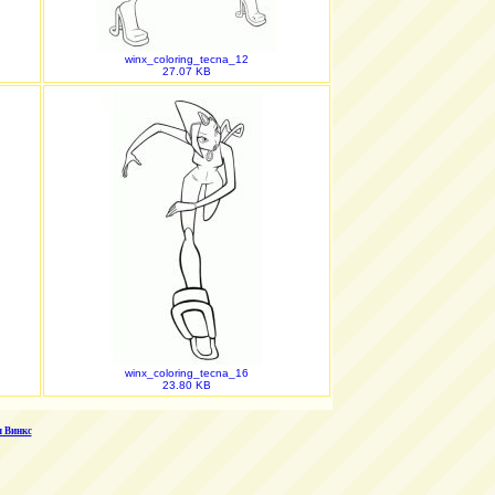
winx_coloring_tecna_12
27.07 KB
winx_coloring_tecna_16
23.80 KB
 Винкс