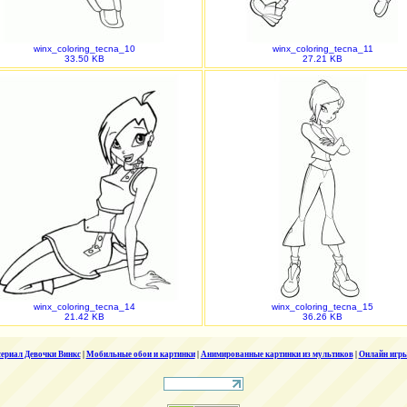
winx_coloring_tecna_10
winx_coloring_tecna_11
33.50 KB
27.21 KB
winx_coloring_tecna_14
winx_coloring_tecna_15
21.42 KB
36.26 KB
ериал Девочки Винкс
|
Мобильные обои и картинки
|
Анимированные картинки из мультиков
|
Онлайн игры