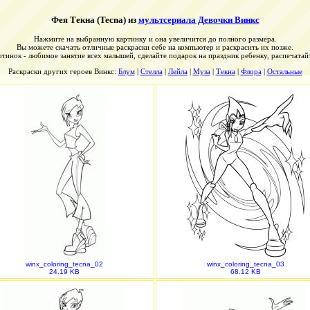
Фея Текна (Tecna) из
мультсериала Девочки Винкс
Нажмите на выбранную картинку и она увеличится до полного размера.
Вы можете скачать отличные раскраски себе на компьютер и раскрасить их позже.
ртинок - любимое занятие всех малышей, сделайте подарок на праздник ребенку, распечатай
Раскраски других героев Винкс:
Блум
|
Стелла
|
Лейла
|
Муза
|
Текна
|
Флора
|
Остальные
winx_coloring_tecna_02
winx_coloring_tecna_03
24.19 KB
68.12 KB