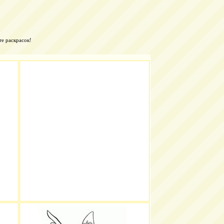
те раскрасок!