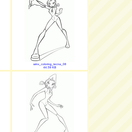
winx_coloring_tecna_08
44.59 KB