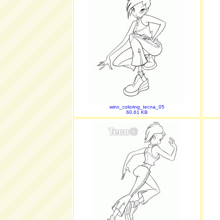
winx_coloring_tecna_05
60.61 KB