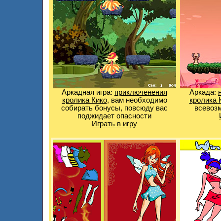
Аркадная игра:
приключенения
Аркада:
кролика Кико
, вам необходимо
кролика 
собирать бонусы, повсюду вас
всевоз
поджидает опасности
Играть в игру