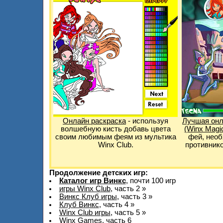
Онлайн раскраска
- используя
Лучшая онл
волшебную кисть добавь цвета
(Winx Magi
своим любимым феям из мультика
фей, необ
Winx Club.
противнико
Продолжение детских игр:
Каталог игр Винкс
, почти 100 игр
игры Winx Club
, часть 2 »
Винкс Клуб игры
, часть 3 »
Клуб Винкс
, часть 4 »
Winx Club игры
, часть 5 »
Winx Games
, часть 6