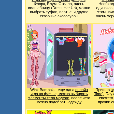
Флора, Блум, Стелла, одень
Необходи
волшебницу (Dress Her Up), можно
одинаковы
выбрать туфли, платье, и другие
этом наи
сказоные аксессуары
очень хор
Winx Bambola - еще одна
онлайн
Пришло
в
игра на флэше, можно выбирать
Time)
, Блу
элементы тела модели
, после чего
свежего
можно подобрать одежду
прояви с