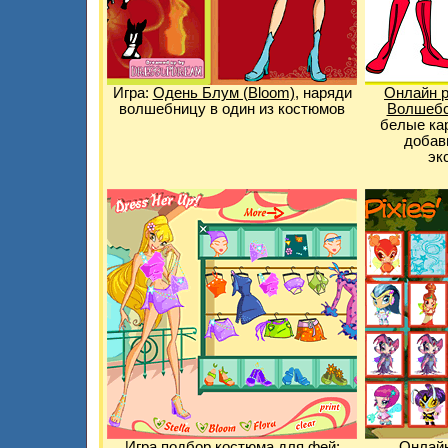
Игра:
Одень Блум (Bloom)
, наряди
Онлайн 
волшебницу в один из костюмов
Волшебс
белые ка
добав
эк
Игра подбор костюма для фей
:
Онлайн