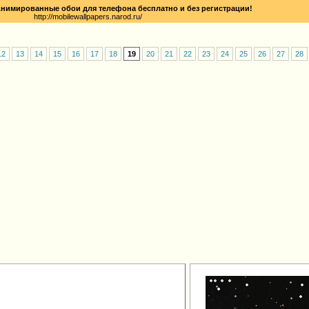
нимированные обои для телефона бесплатно и без регистрации!
http://mobilewallpapers.narod.ru/
12
13
14
15
16
17
18
19
20
21
22
23
24
25
26
27
28