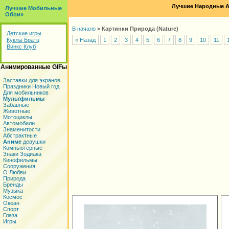
Лучшие Народные А
Лучшие Мобильные
Обои»
В начало
>
Картинки Природа (Nature)
Детские игры
Куклы Братц
« Назад
1
2
3
4
5
6
7
8
9
10
11
Винкс Клуб
Анимированные GIFы
Заставки для экранов
Праздники Новый год
Для мобильников
Мультфильмы
Забавные
Животные
Мотоциклы
Автомобили
Знаменитости
Абстрактные
Аниме
девушки
Компьютерные
Знаки Зодиака
Кинофильмы
Сооружения
О Любви
Природа
Бренды
Музыка
Космос
Океан
Спорт
Глаза
Игры