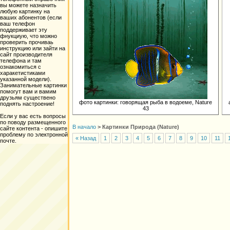
вы можете назначить
любую картинку на
ваших абонентов (если
ваш телефон
поддерживает эту
фнукциую, что можно
проверить прочиваь
инструкцию или зайти на
сайт производителя
телефона и там
ознакомиться с
харакетистиками
указанной модели).
Занимательные картинки
помогут вам и вамим
друзьям существено
фото картинки: говорящая рыба в водоеме, Nature
поднять настроение!
43
Если у вас есть вопросы
по поводу размещенного
В начало
>
Картинки Природа (Nature)
сайте контента - опишите
проблему по электронной
« Назад
1
2
3
4
5
6
7
8
9
10
11
почте.