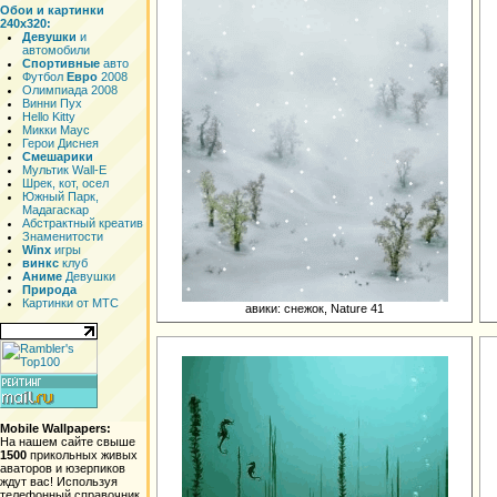
Обои и картинки
240x320:
Девушки
и
автомобили
Спортивные
авто
Футбол
Евро
2008
Олимпиада 2008
Винни Пух
Hello Kitty
Микки Маус
Герои Диснея
Смешарики
Мультик Wall-E
Шрек, кот, осел
Южный Парк,
Мадагаскар
Абстрактный креатив
Знаменитости
Winx
игры
винкс
клуб
Аниме
Девушки
Природа
Картинки от МТС
авики: снежок, Nature 41
Mobile Wallpapers:
На нашем сайте свыше
1500
прикольных живых
аваторов и юзерпиков
ждут вас! Используя
телефонный справочник