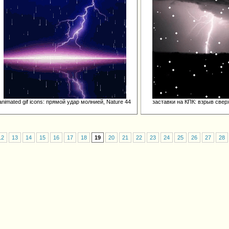
animated gif icons: прямой удар молнией, Nature 44
заставки на КПК: взрыв сверх
12
13
14
15
16
17
18
19
20
21
22
23
24
25
26
27
28