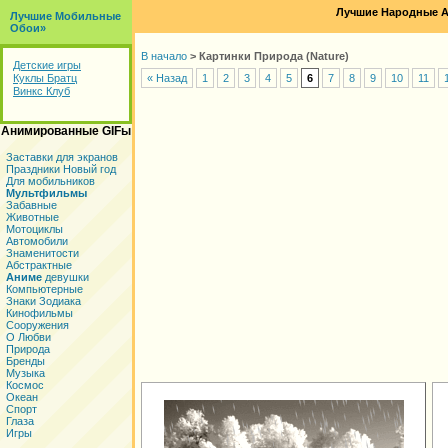
Лучшие Народные А
Лучшие Мобильные
Обои»
В начало
>
Картинки Природа (Nature)
Детские игры
Куклы Братц
« Назад
1
2
3
4
5
6
7
8
9
10
11
Винкс Клуб
Анимированные GIFы
Заставки для экранов
Праздники Новый год
Для мобильников
Мультфильмы
Забавные
Животные
Мотоциклы
Автомобили
Знаменитости
Абстрактные
Аниме
девушки
Компьютерные
Знаки Зодиака
Кинофильмы
Сооружения
О Любви
Природа
Бренды
Музыка
Космос
Океан
Спорт
Глаза
Игры