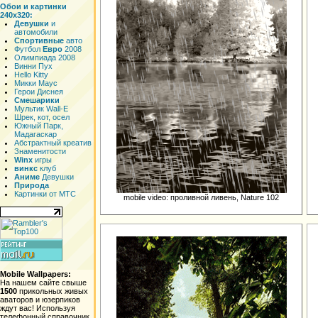
Обои и картинки
240x320:
Девушки
и
автомобили
Спортивные
авто
Футбол
Евро
2008
Олимпиада 2008
Винни Пух
Hello Kitty
Микки Маус
Герои Диснея
Смешарики
Мультик Wall-E
Шрек, кот, осел
Южный Парк,
Мадагаскар
Абстрактный креатив
Знаменитости
Winx
игры
винкс
клуб
Аниме
Девушки
Природа
Картинки от МТС
mobile video: проливной ливень, Nature 102
Mobile Wallpapers:
На нашем сайте свыше
1500
прикольных живых
аваторов и юзерпиков
ждут вас! Используя
телефонный справочник