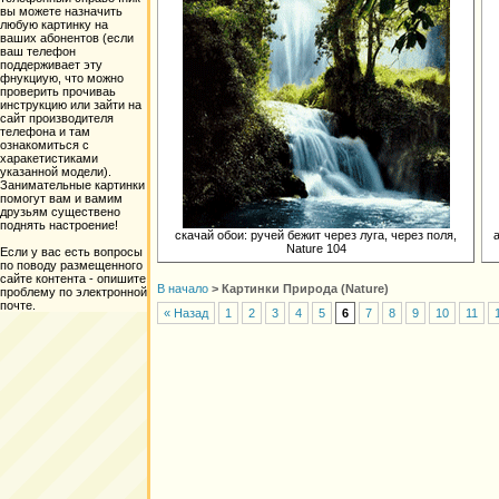
вы можете назначить
любую картинку на
ваших абонентов (если
ваш телефон
поддерживает эту
фнукциую, что можно
проверить прочиваь
инструкцию или зайти на
сайт производителя
телефона и там
ознакомиться с
харакетистиками
указанной модели).
Занимательные картинки
помогут вам и вамим
друзьям существено
поднять настроение!
скачай обои: ручей бежит через луга, через поля,
Nature 104
Если у вас есть вопросы
по поводу размещенного
сайте контента - опишите
В начало
>
Картинки Природа (Nature)
проблему по электронной
почте.
« Назад
1
2
3
4
5
6
7
8
9
10
11