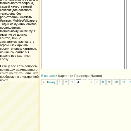
мобильного телефона,
самый качественный
контент для сотового
телефона, без
регистраций, скачать
быстро. MobileWallpapers
- один из лучших сайтов
посвященных
мобильному контенту. В
отличие от других
сайтов, мы не
заставляем вас качать
огромныех архивы
сомнительных картинок,
на нашем сайте вы
видите все картинки
сразу.
Если у вас есть вопросы
по поводу размещенного
сайте контента - опишите
В начало
>
Картинки Природа (Nature)
проблему по электронной
почте.
« Назад
1
2
3
4
5
6
7
8
9
10
11