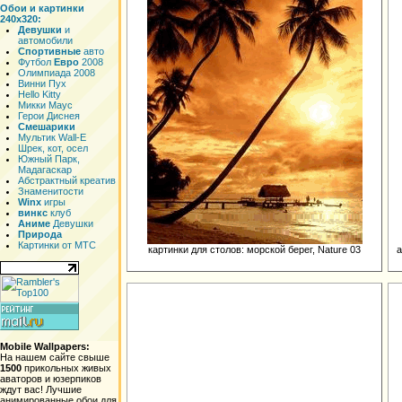
Обои и картинки
240x320:
Девушки
и
автомобили
Спортивные
авто
Футбол
Евро
2008
Олимпиада 2008
Винни Пух
Hello Kitty
Микки Маус
Герои Диснея
Смешарики
Мультик Wall-E
Шрек, кот, осел
Южный Парк,
Мадагаскар
Абстрактный креатив
Знаменитости
Winx
игры
винкс
клуб
Аниме
Девушки
Природа
Картинки от МТС
картинки для столов: морской берег, Nature 03
а
Mobile Wallpapers:
На нашем сайте свыше
1500
прикольных живых
аваторов и юзерпиков
ждут вас! Лучшие
анимированные обои для