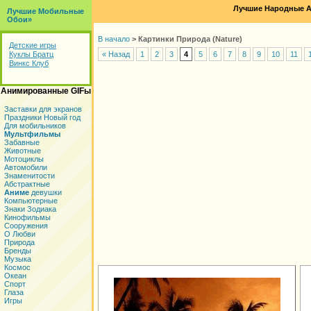
Лучшие Народные А
Лучшие Мобильные
Обои»
В начало
>
Картинки Природа (Nature)
Детские игры
Куклы Братц
« Назад
1
2
3
4
5
6
7
8
9
10
11
Винкс Клуб
Анимированные GIFы
Заставки для экранов
Праздники Новый год
Для мобильников
Мультфильмы
Забавные
Животные
Мотоциклы
Автомобили
Знаменитости
Абстрактные
Аниме
девушки
Компьютерные
Знаки Зодиака
Кинофильмы
Сооружения
О Любви
Природа
Бренды
Музыка
Космос
Океан
Спорт
Глаза
Игры