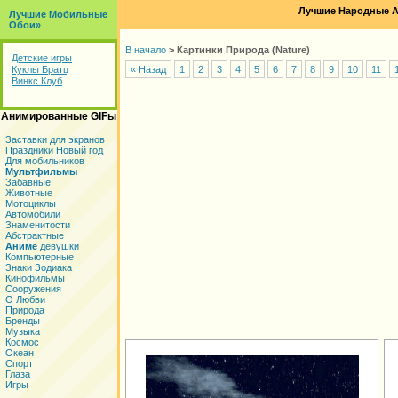
Лучшие Народные А
Лучшие Мобильные
Обои»
В начало
>
Картинки Природа (Nature)
Детские игры
Куклы Братц
« Назад
1
2
3
4
5
6
7
8
9
10
11
Винкс Клуб
Анимированные GIFы
Заставки для экранов
Праздники Новый год
Для мобильников
Мультфильмы
Забавные
Животные
Мотоциклы
Автомобили
Знаменитости
Абстрактные
Аниме
девушки
Компьютерные
Знаки Зодиака
Кинофильмы
Сооружения
О Любви
Природа
Бренды
Музыка
Космос
Океан
Спорт
Глаза
Игры