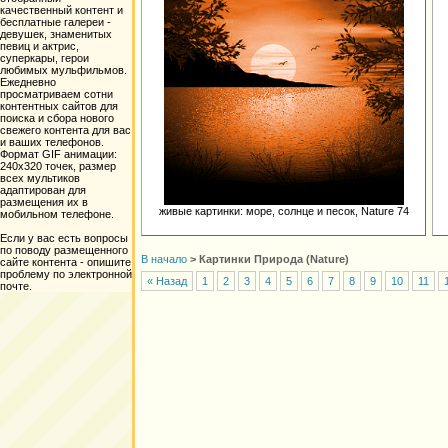
качественный контент и
бесплатные галереи -
девушек, знаменитых
певиц и актрис,
суперкары, герои
любимых мульфильмов.
Ежедневно
просматриваем сотни
контентных сайтов для
поиска и сбора нового
свежего контента для вас
и ваших телефонов.
Формат GIF анимации:
240х320 точек, размер
всех мультиков
адаптирован для
размещения их в
живые картинки: море, солнце и песок, Nature 74
мобильном телефоне.
Если у вас есть вопросы
по поводу размещенного
В начало
>
Картинки Природа (Nature)
сайте контента - опишите
проблему по электронной
« Назад
1
2
3
4
5
6
7
8
9
10
11
почте.