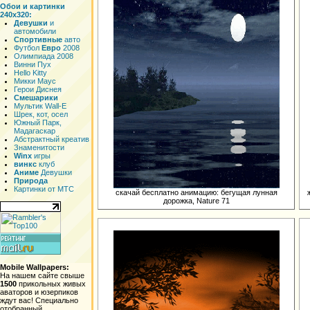
Обои и картинки
240x320:
Девушки
и
автомобили
Спортивные
авто
Футбол
Евро
2008
Олимпиада 2008
Винни Пух
Hello Kitty
Микки Маус
Герои Диснея
Смешарики
Мультик Wall-E
Шрек, кот, осел
Южный Парк,
Мадагаскар
Абстрактный креатив
Знаменитости
Winx
игры
винкс
клуб
Аниме
Девушки
Природа
Картинки от МТС
скачай бесплатно анимацию: бегущая лунная
дорожка, Nature 71
Mobile Wallpapers:
На нашем сайте свыше
1500
прикольных живых
аваторов и юзерпиков
ждут вас! Специально
отобранный