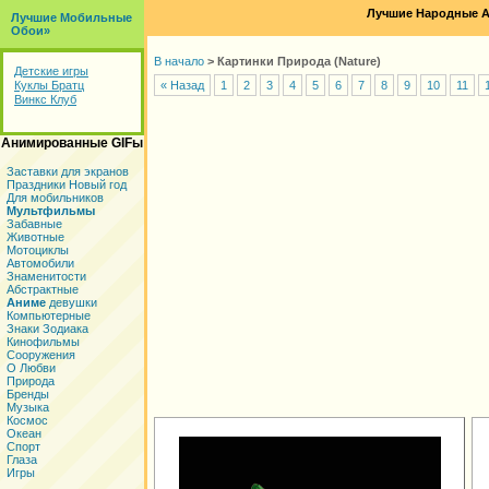
Лучшие Народные А
Лучшие Мобильные
Обои»
В начало
>
Картинки Природа (Nature)
Детские игры
Куклы Братц
« Назад
1
2
3
4
5
6
7
8
9
10
11
Винкс Клуб
Анимированные GIFы
Заставки для экранов
Праздники Новый год
Для мобильников
Мультфильмы
Забавные
Животные
Мотоциклы
Автомобили
Знаменитости
Абстрактные
Аниме
девушки
Компьютерные
Знаки Зодиака
Кинофильмы
Сооружения
О Любви
Природа
Бренды
Музыка
Космос
Океан
Спорт
Глаза
Игры