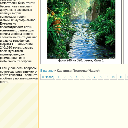
качественный контент и
бесплатные галереи -
девушек, знаменитых
певиц и актрис,
суперкары, герои
любимых мульфильмов.
Ежедневно
просматриваем сотни
контентных сайтов для
поиска и сбора нового
свежего контента для вас
и ваших телефонов.
Формат GIF анимации:
240х320 точек, размер
всех мультиков
адаптирован для
размещения их в
фото 240 на 320: речка, River 1
мобильном телефоне.
Если у вас есть вопросы
В начало
>
Картинки Природа (Nature)
по поводу размещенного
сайте контента - опишите
« Назад
1
2
3
4
5
6
7
8
9
10
11
проблему по электронной
почте.