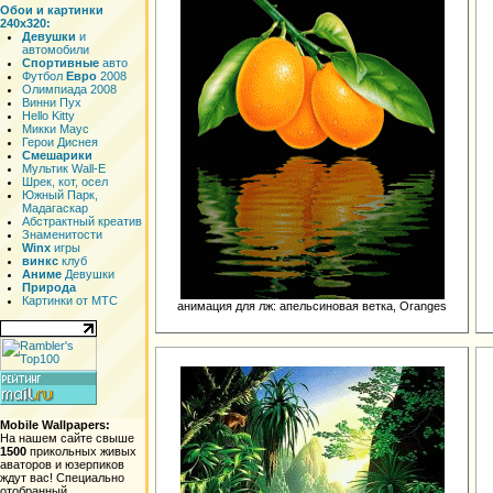
Обои и картинки
240x320:
Девушки
и
автомобили
Спортивные
авто
Футбол
Евро
2008
Олимпиада 2008
Винни Пух
Hello Kitty
Микки Маус
Герои Диснея
Смешарики
Мультик Wall-E
Шрек, кот, осел
Южный Парк,
Мадагаскар
Абстрактный креатив
Знаменитости
Winx
игры
винкс
клуб
Аниме
Девушки
Природа
Картинки от МТС
анимация для лж: апельсиновая ветка, Oranges
Mobile Wallpapers:
На нашем сайте свыше
1500
прикольных живых
аваторов и юзерпиков
ждут вас! Специально
отобранный