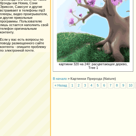
брэнды как Нокиа, Сони
Эриксон, Самсунг и другие
встраивают в телефоны mp3
плееры, видео проигрыватели,
и другие прикольные
программы. Пользователю
лишь остается наполнить свой
телефон оригинальным
контенту.
Если у вас есть вопросы по
поводу размещенного сайте
контента - опишите проблему
по электронной почте.
картикни 320 на 240: расцветающее дерево,
Tree 1
В начало
>
Картинки Природа (Nature)
« Назад
1
2
3
4
5
6
7
8
9
10