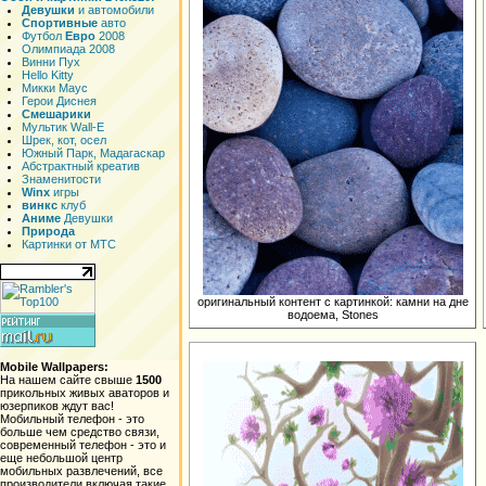
Девушки
и автомобили
Спортивные
авто
Футбол
Евро
2008
Олимпиада 2008
Винни Пух
Hello Kitty
Микки Маус
Герои Диснея
Смешарики
Мультик Wall-E
Шрек, кот, осел
Южный Парк, Мадагаскар
Абстрактный креатив
Знаменитости
Winx
игры
винкс
клуб
Аниме
Девушки
Природа
Картинки от МТС
оригинальный контент с картинкой: камни на дне
водоема, Stones
Mobile Wallpapers:
На нашем сайте свыше
1500
прикольных живых аваторов и
юзерпиков ждут вас!
Мобильный телефон - это
больше чем средство связи,
современный телефон - это и
еще небольшой центр
мобильных развлечений, все
производители включая такие