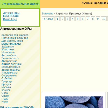
Лучшие Народные А
Лучшие Мобильные Обои»
Детские игры
В начало
>
Картинки Природа (Nature)
Куклы Братц
« Назад
1
2
3
4
5
6
7
8
9
10
Винкс Клуб
Анимированные GIFы
Заставки для экранов
Праздники Новый год
Для мобильников
Мультфильмы
Забавные
Животные
Мотоциклы
Автомобили
Знаменитости
Абстрактные
Аниме
девушки
Компьютерные
Знаки Зодиака
Кинофильмы
Сооружения
О Любви
Природа
Бренды
Музыка
Космос
Океан
Спорт
Глаза
Игры
Обои и картинки 240x320: